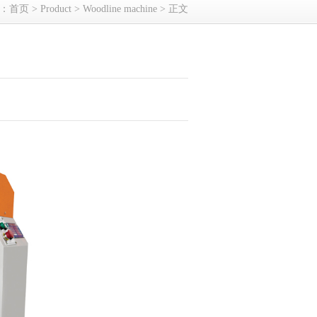
：
首页
>
Product
>
Woodline machine
> 正文
：