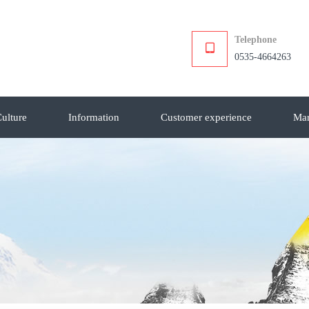
Telephone
0535-4664263
ulture
Information
Customer experience
Mar