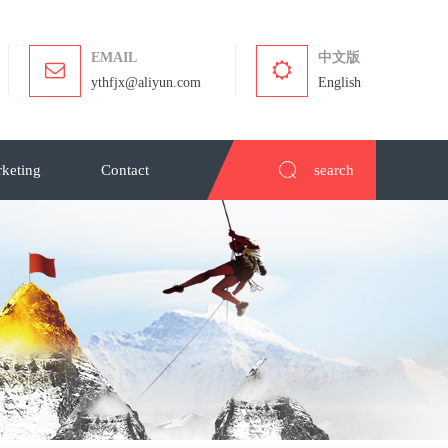
EMAIL
中文版
ythfjx@aliyun.com
English
keting
Contact
search