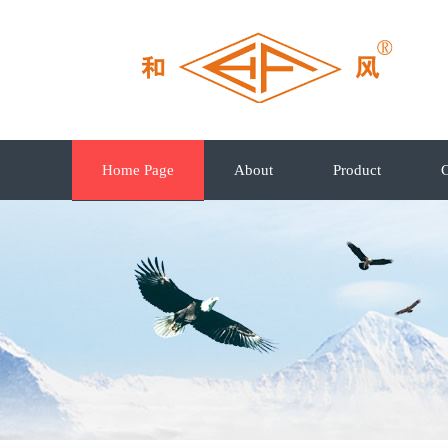
Home Page
About
Product
C